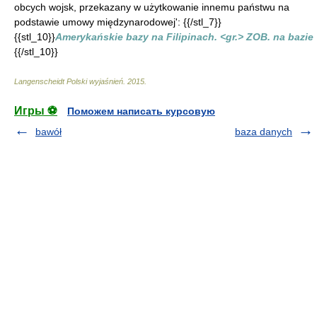
obcych wojsk, przekazany w użytkowanie innemu państwu na
podstawie umowy międzynarodowej': {{/stl_7}}
{{stl_10}}
Amerykańskie bazy na Filipinach. <gr.> ZOB. na bazie
{{/stl_10}}
Langenscheidt Polski wyjaśnień
.
2015
.
Игры ⚽
Поможем написать курсовую
bawół
baza danych