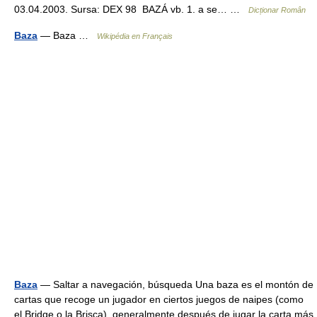
03.04.2003. Sursa: DEX 98 BAZÁ vb. 1. a se… …
Dicționar Român
Baza
— Baza …
Wikipédia en Français
Baza
— Saltar a navegación, búsqueda Una baza es el montón de
cartas que recoge un jugador en ciertos juegos de naipes (como
el Bridge o la Brisca), generalmente después de jugar la carta más