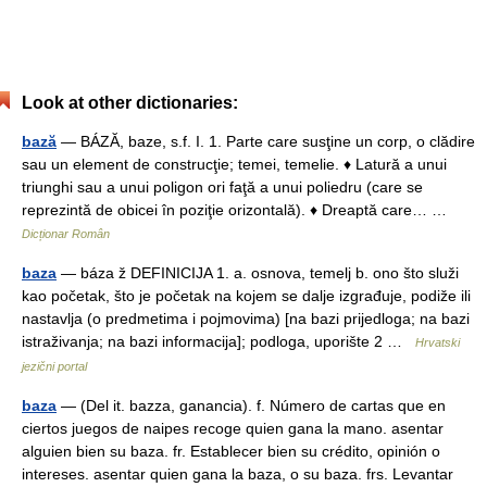
Look at other dictionaries:
bază
— BÁZĂ, baze, s.f. I. 1. Parte care susţine un corp, o clădire
sau un element de construcţie; temei, temelie. ♦ Latură a unui
triunghi sau a unui poligon ori faţă a unui poliedru (care se
reprezintă de obicei în poziţie orizontală). ♦ Dreaptă care… …
Dicționar Român
baza
— báza ž DEFINICIJA 1. a. osnova, temelj b. ono što služi
kao početak, što je početak na kojem se dalje izgrađuje, podiže ili
nastavlja (o predmetima i pojmovima) [na bazi prijedloga; na bazi
istraživanja; na bazi informacija]; podloga, uporište 2 …
Hrvatski
jezični portal
baza
— (Del it. bazza, ganancia). f. Número de cartas que en
ciertos juegos de naipes recoge quien gana la mano. asentar
alguien bien su baza. fr. Establecer bien su crédito, opinión o
intereses. asentar quien gana la baza, o su baza. frs. Levantar