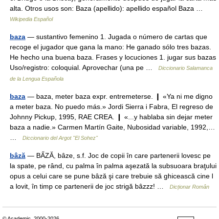
alta. Otros usos son: Baza (apellido): apellido español Baza …
Wikipedia Español
baza
— sustantivo femenino 1. Jugada o número de cartas que
recoge el jugador que gana la mano: He ganado sólo tres bazas.
He hecho una buena baza. Frases y locuciones 1. jugar sus bazas
Uso/registro: coloquial. Aprovechar (una pe …
Diccionario Salamanca
de la Lengua Española
baza
— baza, meter baza expr. entremeterse. ❙ «Ya ni me digno
a meter baza. No puedo más.» Jordi Sierra i Fabra, El regreso de
Johnny Pickup, 1995, RAE CREA. ❙ «...y hablaba sin dejar meter
baza a nadie.» Carmen Martín Gaite, Nubosidad variable, 1992,…
…
Diccionario del Argot "El Sohez"
bâză
— BẤZĂ, bâze, s.f. Joc de copii în care partenerii lovesc pe
la spate, pe rând, cu palma în palma aşezată la subsuoara braţului
opus a celui care se pune bâză şi care trebuie să ghicească cine l
a lovit, în timp ce partenerii de joc strigă bâzzz! …
Dicționar Român
© Academic, 2000-2026