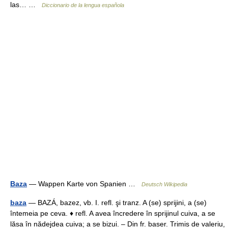
las… …
Diccionario de la lengua española
Baza
— Wappen Karte von Spanien …
Deutsch Wikipedia
baza
— BAZÁ, bazez, vb. I. refl. şi tranz. A (se) sprijini, a (se)
întemeia pe ceva. ♦ refl. A avea încredere în sprijinul cuiva, a se
lăsa în nădejdea cuiva; a se bizui. – Din fr. baser. Trimis de valeriu,