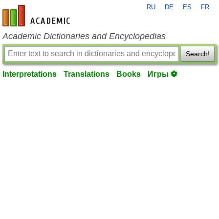
RU
DE
ES
FR
en-academic.com
Academic Dictionaries and Encyclopedias
Search!
Interpretations
Translations
Books
Игры ⚽