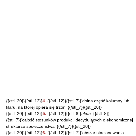
{{/stl_20}}{{stl_12}}
4.
{{/stl_12}}{{stl_7}}'dolna część kolumny lub
filaru, na której opiera się trzon' {{/stl_7}}{{stl_20}}
{{/stl_20}}{{stl_12}}
5.
{{/stl_12}}{{stl_8}}
ekon.
{{/stl_8}}
{{stl_7}}'całość stosunków produkcji decydujących o ekonomicznej
strukturze społeczeństwa' {{/stl_7}}{{stl_20}}
{{/stl_20}}{{stl_12}}
6.
{{/stl_12}}{{stl_7}}'obszar stacjonowania