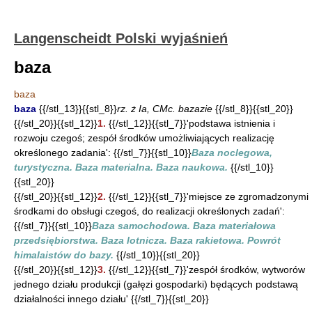
Langenscheidt Polski wyjaśnień
baza
baza
baza
{{/stl_13}}{{stl_8}}
rz. ż Ia, CMc. bazazie
{{/stl_8}}{{stl_20}}
{{/stl_20}}{{stl_12}}
1.
{{/stl_12}}{{stl_7}}'podstawa istnienia i
rozwoju czegoś; zespół środków umożliwiających realizację
określonego zadania': {{/stl_7}}{{stl_10}}
Baza noclegowa,
turystyczna. Baza materialna. Baza naukowa.
{{/stl_10}}
{{stl_20}}
{{/stl_20}}{{stl_12}}
2.
{{/stl_12}}{{stl_7}}'miejsce ze zgromadzonymi
środkami do obsługi czegoś, do realizacji określonych zadań':
{{/stl_7}}{{stl_10}}
Baza samochodowa. Baza materiałowa
przedsiębiorstwa. Baza lotnicza. Baza rakietowa. Powrót
himalaistów do bazy.
{{/stl_10}}{{stl_20}}
{{/stl_20}}{{stl_12}}
3.
{{/stl_12}}{{stl_7}}'zespół środków, wytworów
jednego działu produkcji (gałęzi gospodarki) będących podstawą
działalności innego działu' {{/stl_7}}{{stl_20}}